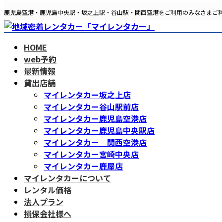
コ
ナ
鹿児島空港・鹿児島中央駅・坂之上駅・谷山駅・関西空港をご利用のみなさまご
ン
ビ
テ
ゲ
ン
ー
HOME
ツ
シ
web予約
へ
ョ
最新情報
ス
ン
貸出店舗
キ
に
マイレンタカー坂之上店
ッ
移
マイレンタカー谷山駅前店
プ
動
マイレンタカー鹿児島空港店
マイレンタカー鹿児島中央駅店
マイレンタカー 関西空港店
マイレンタカー宮崎中央店
マイレンタカー鹿屋店
マイレンタカーについて
レンタル価格
法人プラン
損保会社様へ